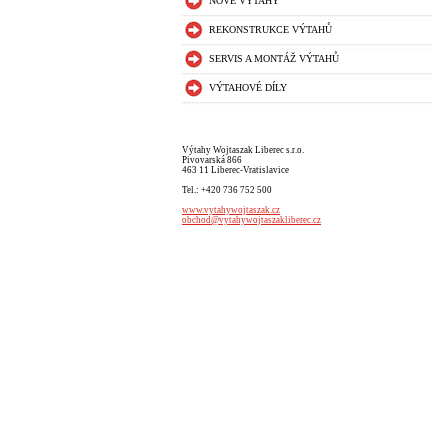
NOVÉ VÝTAHY
REKONSTRUKCE VÝTAHŮ
SERVIS A MONTÁŽ VÝTAHŮ
VÝTAHOVÉ DÍLY
Výtahy Wojtaszak Liberec s.r.o.
Pivovarská 866
463 11 Liberec-Vratislavice
Tel.: +420 736 752 500
www.vytahywojtaszak.cz
obchod@vytahywojtaszakliberec.cz