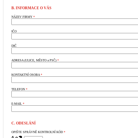
B. INFORMACE O VÁS
NÁZEV FIRMY
*
IČO
DIČ
ADRESA (ULICE, MĚSTO a PSČ)
*
KONTAKTNÍ OSOBA
*
TELEFON
*
E-MAIL
*
C. ODESLÁNÍ
OPIŠTE SPRÁVNĚ KONTROLNÍ KÓD
*