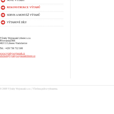
NOVÉ VÝTAHY
REKONSTRUKCE VÝTAHŮ
SERVIS A MONTÁŽ VÝTAHŮ
VÝTAHOVÉ DÍLY
Výtahy Wojtaszak Liberec s.r.o.
Pivovarská 866
463 11 Liberec-Vratislavice
Tel.: +420 736 752 500
www.vytahywojtaszak.cz
obchod@vytahywojtaszakliberec.cz
© 2009 Výtahy Wojtaszak s.r.o. | Všechna práva vyhrazena.